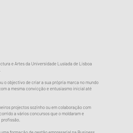
ectura e Artes da Universidade Lusíada de Lisboa
.
u o objectivo de criar a sua própria marca no mundo
 com a mesma convicção e entusiasmo inicial até
meiros projectos sozinho ou em colaboração com
orrido a vários concursos que o moldaram e
 profissão.
ez uma formação de gestão empresarial na Business