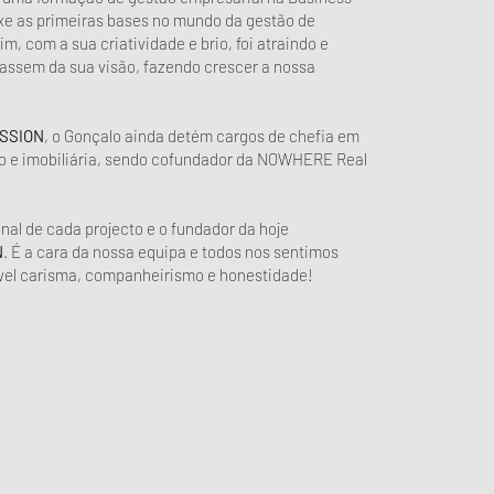
uxe as primeiras bases no mundo da gestão de
m, com a sua criatividade e brio, foi atraindo e
hassem da sua visão, fazendo crescer a nossa
SSION
, o Gonçalo ainda detém cargos de chefia em
o e imobiliária, sendo cofundador da NOWHERE Real
final de cada projecto e o fundador da hoje
N
. É a cara da nossa equipa e todos nos sentimos
vel carisma, companheirismo e honestidade!