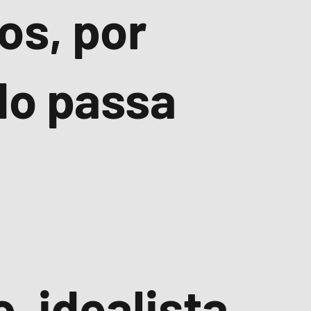
os, por
do passa
!
o, idealista