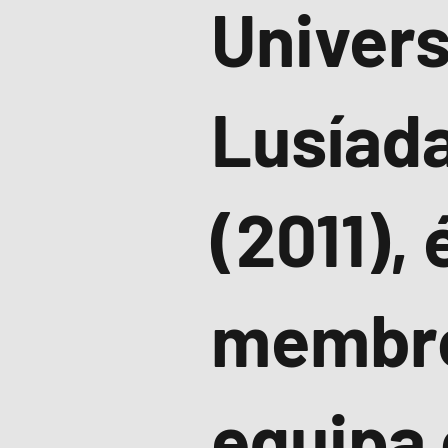
Univer
Lusíada
(2011), 
membr
equipa 