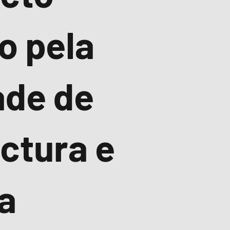
o pela
ade de
ctura e
a