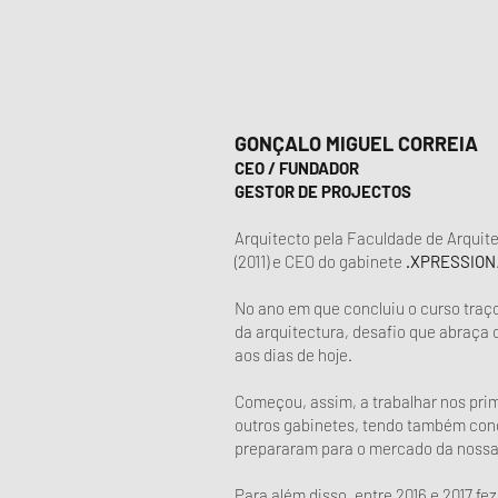
GONÇALO MIGUEL CORREIA
CEO / FUNDADOR
GESTOR DE PROJECTOS
Arquitecto pela Faculdade de Arquit
(2011) e CEO do gabinete
.XPRESSION
No ano em que concluiu o curso traço
da arquitectura, desafio que abraça
aos dias de hoje.
Começou, assim, a trabalhar nos pri
outros gabinetes, tendo também conc
prepararam para o mercado da nossa
Para além disso, entre 2016 e 2017 f