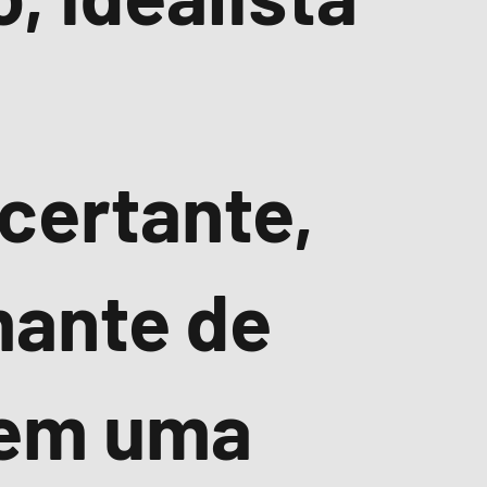
certante,
mante de
tem uma