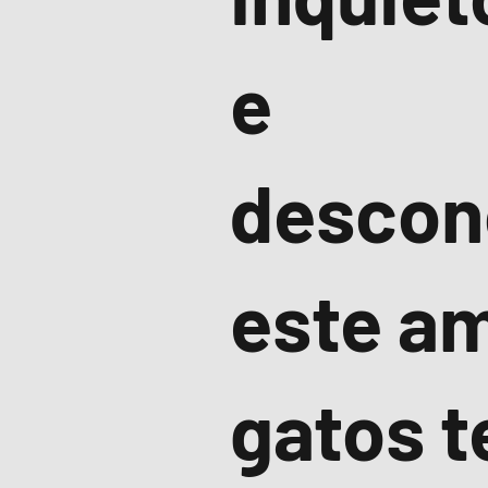
e
descon
este a
gatos 