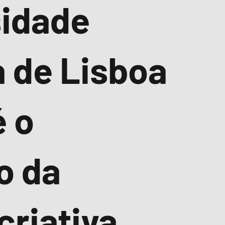
sidade
 de Lisboa
é o
o da
criativa