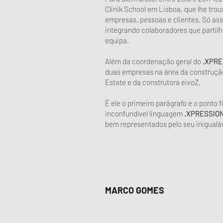
Clinik School em Lisboa, que lhe tro
empresas, pessoas e clientes. Só assi
integrando colaboradores que partil
equipa.
Além da coordenação geral do
.XPRE
duas empresas na área da construçã
Estate e da construtora eixoZ.
É ele o primeiro parágrafo e o ponto 
inconfundível linguagem
.XPRESSIO
bem representados pelo seu inigualá
MARCO GOMES