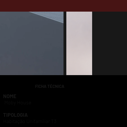
FICHA TÉCNICA
NOME
Moby House
TIPOLOGIA
Habitação Unifamiliar T3