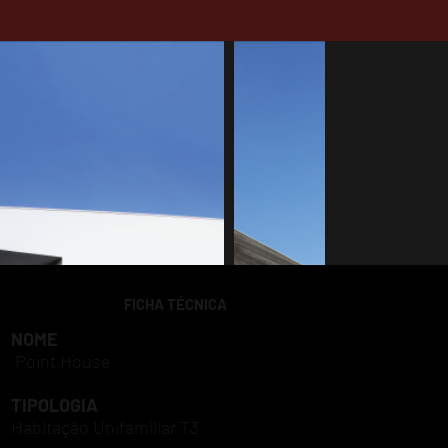
FICHA TÉCNICA
NOME
Point House
TIPOLOGIA
Habitação Unifamiliar T3