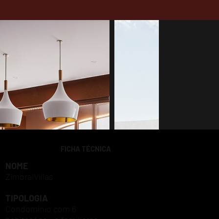
FICHA TÉCNICA
NOME
ZimbralVillas
TIPOLOGIA
Condomínio com 6